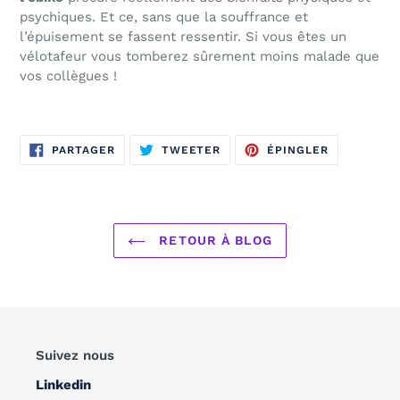
psychiques. Et ce, sans que la souffrance et
l’épuisement se fassent ressentir. Si vous êtes un
vélotafeur vous tomberez sûrement moins malade que
vos collègues !
PARTAGER
TWEETER
ÉPINGLER
PARTAGER
TWEETER
ÉPINGLER
SUR
SUR
SUR
FACEBOOK
TWITTER
PINTEREST
RETOUR À BLOG
Suivez nous
Linkedin