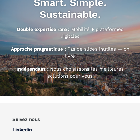
Smart. Simple.
Sustainable.
Double expertise rare :
Mobilité + plateformes
digitales
Approche pragmatique
: Pas de slides inutiles — on
livre
Indépendant
: Nous choisissons les meilleures
solutions pour vous
Suivez nous
Linkedin