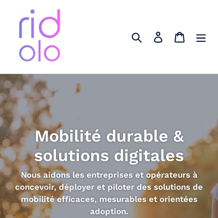
Passer
au
contenu
Rechercher
Se connecter
Panier
Mobilité durable &
solutions digitales
Nous aidons les entreprises et opérateurs à
concevoir, déployer et piloter des solutions de
mobilité efficaces, mesurables et orientées
adoption.