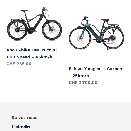
Abo
E-
E-
bike
bike
Ymagine
HNF
-
Nicolai
Carbon
XD3
-
Speed
25km/h
Abo E-bike HNF Nicolai
-
XD3 Speed - 45km/h
Prix
CHF 235.00
45km/h
E-bike Ymagine - Carbon
normal
- 25km/h
Prix
CHF 2,700.00
normal
Suivez nous
Linkedin