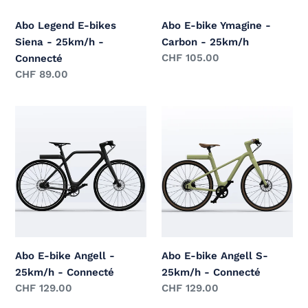
Connecté
Abo Legend E-bikes
Abo E-bike Ymagine -
Siena - 25km/h -
Carbon - 25km/h
Prix
CHF 105.00
Connecté
normal
Prix
CHF 89.00
normal
Abo
Abo
E-
E-
bike
bike
Angell
Angell
-
S-
25km/h
25km/h
-
-
Connecté
Connecté
Abo E-bike Angell -
Abo E-bike Angell S-
25km/h - Connecté
25km/h - Connecté
Prix
CHF 129.00
Prix
CHF 129.00
normal
normal