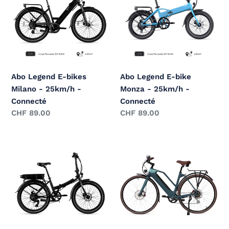
t
bikes
bike
i
Milano
Monza
-
-
o
25km/h
25km/h
n
-
-
Connecté
Connecté
:
Abo Legend E-bikes
Abo Legend E-bike
Milano - 25km/h -
Monza - 25km/h -
Connecté
Connecté
Prix
CHF 89.00
Prix
CHF 89.00
normal
normal
Abo
Abo
Legend
E-
E-
bike
bikes
Ymagine
Siena
-
-
Carbon
25km/h
-
-
25km/h