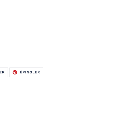
TWEETER
ÉPINGLER
ER
ÉPINGLER
SUR
SUR
TWITTER
PINTEREST